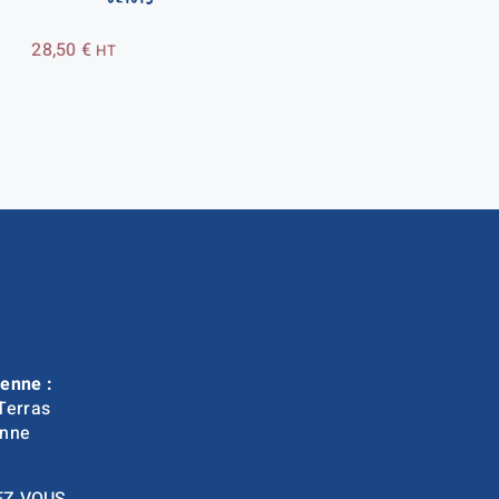
28,50
€
HT
enne :
Terras
nne
EZ VOUS