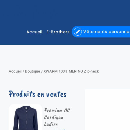
Passer
au
contenu
Vêtements personnal
Accueil
E-Brothers
Accueil
/
Boutique
/
XWARM 100% MERINO Zip-neck
Produits en ventes
Premium OC
Cardigan
Ladies