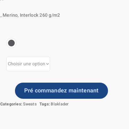
 Merino, Interlock 260 g/m2
Pré commandez maintenant
ntité
Categories:
Sweats
Tags:
Blaklader
ARM
0%
RINO