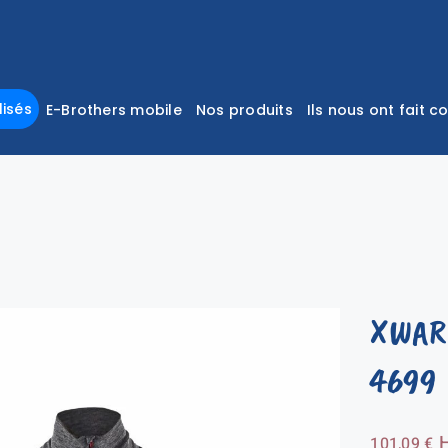
isés
E-Brothers mobile
Nos produits
Ils nous ont fait c
XWAR
4699
101,09
€