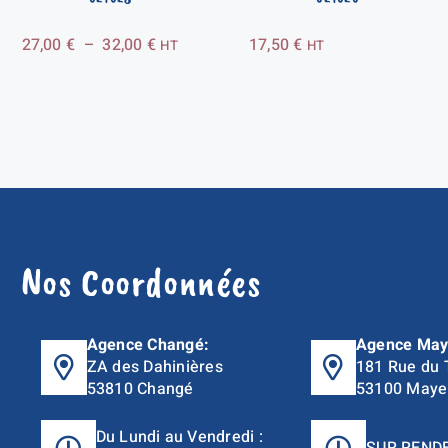
Plage
27,00
€
–
32,00
€
17,50
€
HT
HT
de
prix :
27,00 €
à
32,00 €
Nos Coordonnées
Agence Changé:
Agence May
ZA des Dahinières
181 Rue du 
53810 Changé
53100 Maye
Du Lundi au Vendredi :
SUR REND