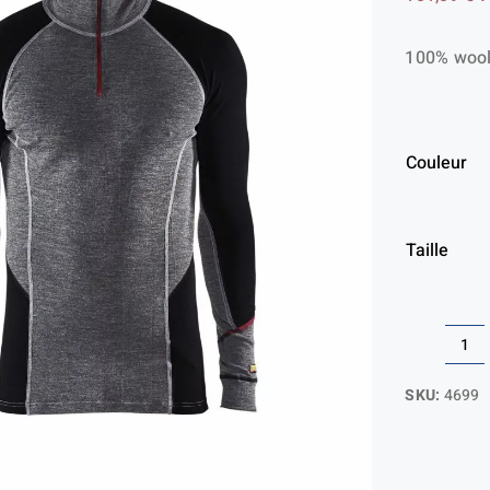
100% wool,
Couleur
Taille
qua
de
SKU:
4699
XW
10
ME