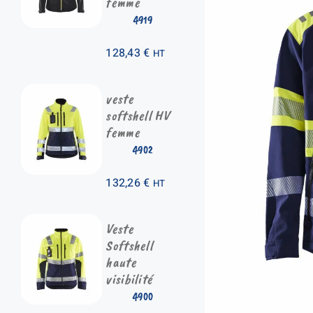
femme
4919
128,43
€
HT
veste
softshell HV
femme
4902
132,26
€
HT
Veste
Softshell
haute
visibilité
4900