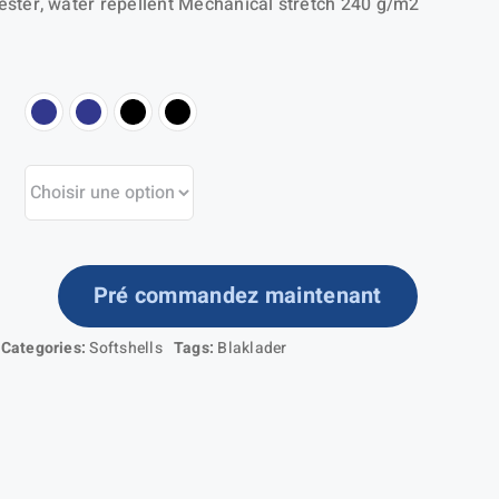
ster, water repellent Mechanical stretch 240 g/m2
Pré commandez maintenant
ntité
Categories:
Softshells
Tags:
Blaklader
ste
tshell
ute
ibilité