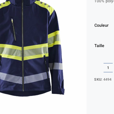
100% polye
Couleur
Taille
qua
de
SKU:
4494
Ve
sof
ha
vis