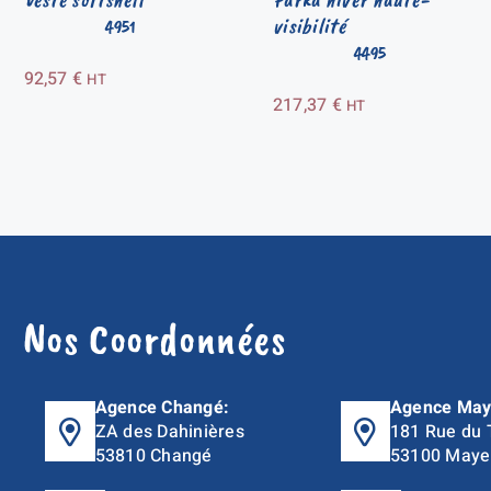
visibilité
4951
4495
92,57
€
HT
217,37
€
HT
Nos Coordonnées
Agence Changé:
Agence May
ZA des Dahinières
181 Rue du 
53810 Changé
53100 Maye