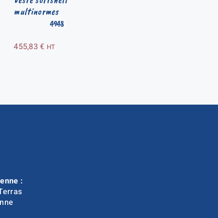
multinormes
4948
455,83
€
HT
enne :
Terras
nne