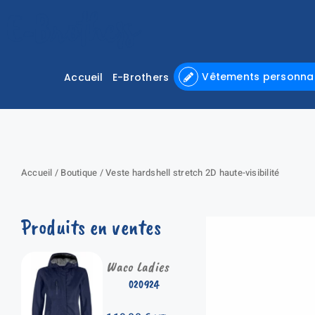
Passer
au
contenu
Vêtements personnal
Accueil
E-Brothers
Accueil
/
Boutique
/
Veste hardshell stretch 2D haute-visibilité
Produits en ventes
Waco Ladies
020924