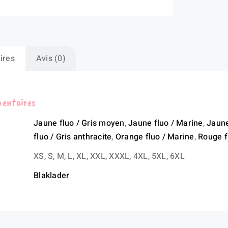
str
2D
hau
vis
ires
Avis (0)
mentaires
Jaune fluo / Gris moyen
,
Jaune fluo / Marine
,
Jaune
fluo / Gris anthracite
,
Orange fluo / Marine
,
Rouge f
XS, S, M, L, XL, XXL, XXXL, 4XL, 5XL, 6XL
Blaklader