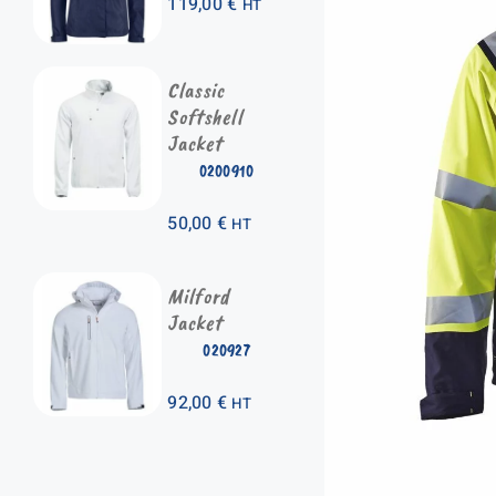
119,00
€
HT
Classic
Softshell
Jacket
0200910
50,00
€
HT
Milford
Jacket
020927
92,00
€
HT