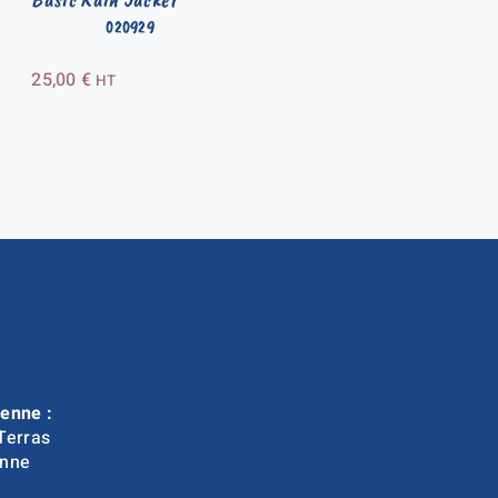
020929
25,00
€
HT
enne :
Terras
nne