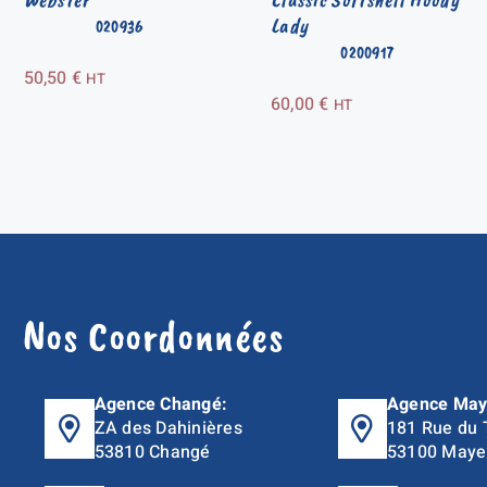
Lady
020936
0200917
50,50
€
HT
60,00
€
HT
Nos Coordonnées
Agence Changé:
Agence May
ZA des Dahinières
181 Rue du 
53810 Changé
53100 Maye