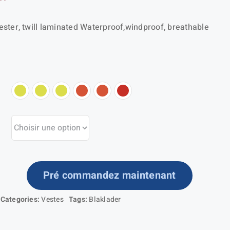
ster, twill laminated Waterproof,windproof, breathable
Pré commandez maintenant
ntité
Categories:
Vestes
Tags:
Blaklader
ste
dshell