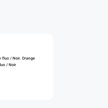
etch
te-
ibilité
 fluo / Noir
,
Orange
luo / Noir