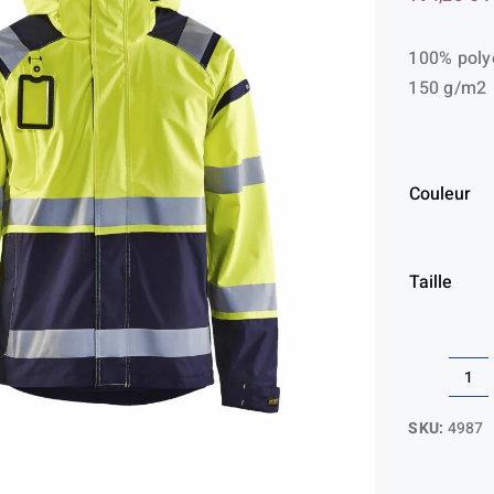
100% polye
150 g/m2
Couleur
Taille
qua
de
SKU:
4987
Ve
har