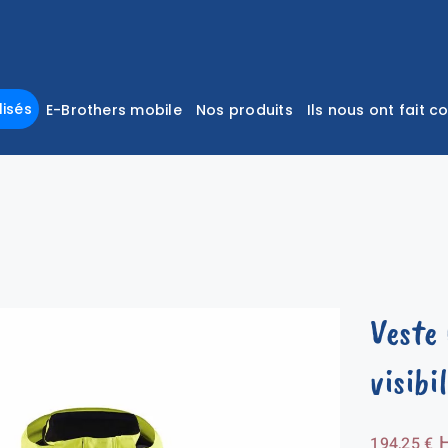
isés
E-Brothers mobile
Nos produits
Ils nous ont fait c
Veste
visibi
194,25
€