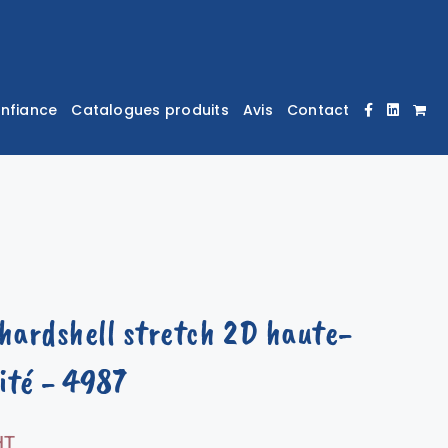
onfiance
Catalogues produits
Avis
Contact
 hardshell stretch 2D haute-
lité
- 4987
HT