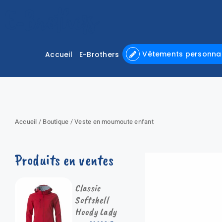
Passer
au
contenu
Vêtements personnal
Accueil
E-Brothers
Accueil
/
Boutique
/
Veste en moumoute enfant
Produits en ventes
Classic
Softshell
Hoody Lady