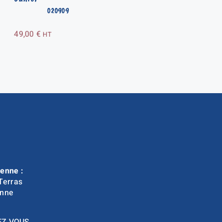
020909
49,00
€
HT
enne :
Terras
nne
EZ VOUS