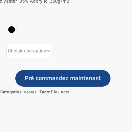
olyester, 35% Aacrylic, 350g/m2
Pré commandez maintenant
ntité
Categories:
Vestes
Tags:
Blaklader
ste
umoute
fant