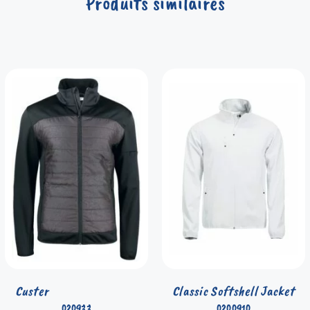
Produits similaires
Custer
Classic Softshell Jacket
020933
0200910