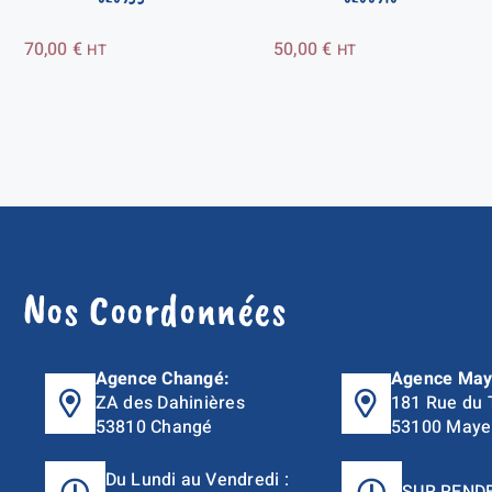
70,00
€
50,00
€
HT
HT
Nos Coordonnées
Agence Changé:
Agence May
ZA des Dahinières
181 Rue du 
53810 Changé
53100 Maye
Du Lundi au Vendredi :
SUR REND