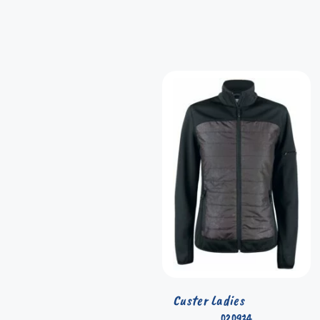
Custer Ladies
020934