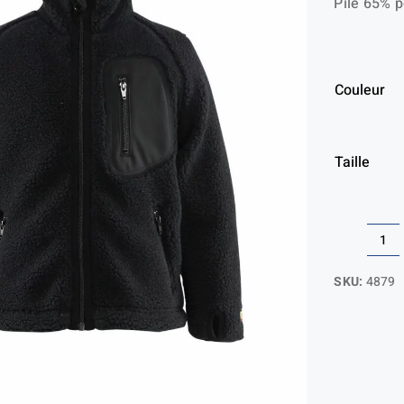
Pile 65% p
Couleur
Taille
qua
de
SKU:
4879
Ve
en
mo
en