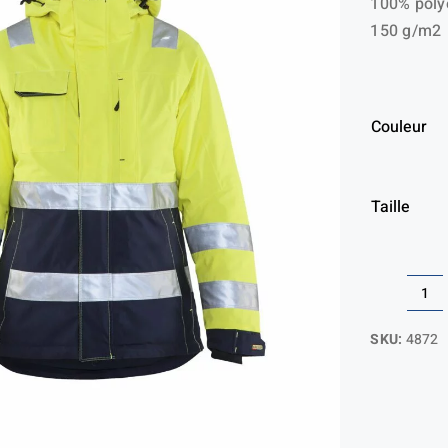
100% polye
150 g/m2
Couleur
Taille
qua
de
SKU:
4872
Ve
do
HV
FE