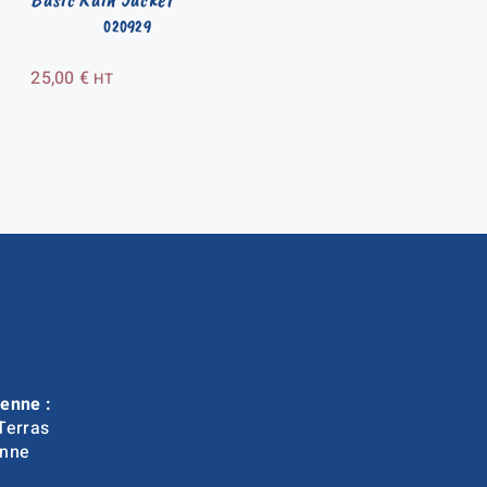
020929
25,00
€
HT
enne :
Terras
nne