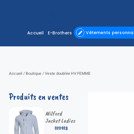
Passer
au
contenu
Vêtements personnal
Accueil
E-Brothers
Accueil
/
Boutique
/
Veste doublée HV FEMME
Produits en ventes
Milford
Jacket Ladies
020928