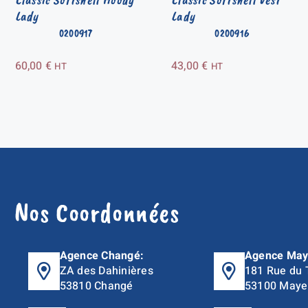
Lady
Lady
0200917
0200916
60,00
€
43,00
€
HT
HT
Nos Coordonnées
Agence Changé:
Agence May
ZA des Dahinières
181 Rue du 
53810 Changé
53100 Maye