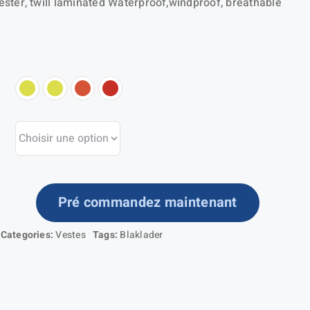
ster, twill laminated Waterproof,windproof, breathable
Pré commandez maintenant
ntité
Categories:
Vestes
Tags:
Blaklader
ste
ublée
MME