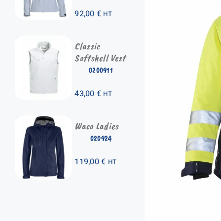
92,00
€
HT
Classic
Softshell Vest
0200911
43,00
€
HT
Waco Ladies
020924
119,00
€
HT