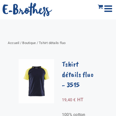
Passer
au
contenu
Accueil
/
Boutique
/
Tshirt détails fluo
Tshirt
détails fluo
- 3515
HT
19,40
€
100% cotton