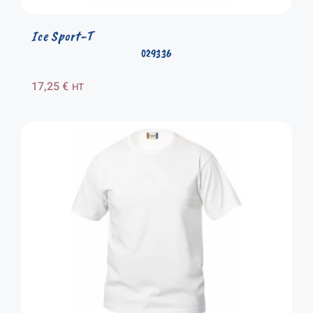
Ice Sport-T
029336
17,25
€
HT