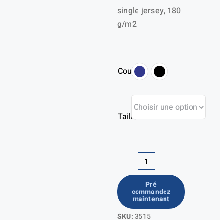
single jersey, 180
g/m2
Couleur
Taille
quantité
de
Pré
commandez
Tshirt
maintenant
détails
SKU:
3515
fluo