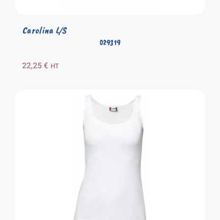
Carolina L/S
029319
22,25
€
HT