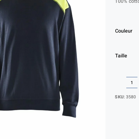
100% cotto
Couleur
Taille
qua
de
SKU:
3580
Sw
Ro
ne
Tw
to