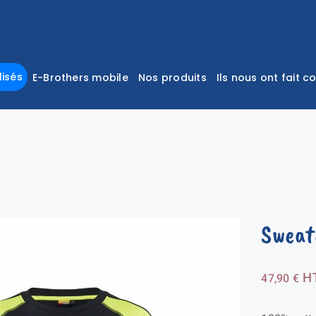
isés
E-Brothers mobile
Nos produits
Ils nous ont fait c
Sweat
H
47,90
€