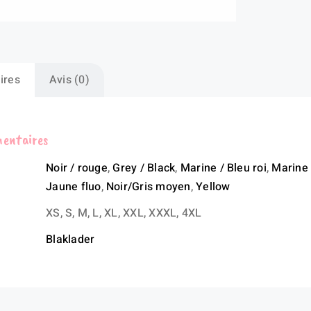
ires
Avis (0)
mentaires
Noir / rouge
,
Grey / Black
,
Marine / Bleu roi
,
Marine 
Jaune fluo
,
Noir/Gris moyen
,
Yellow
XS, S, M, L, XL, XXL, XXXL, 4XL
Blaklader