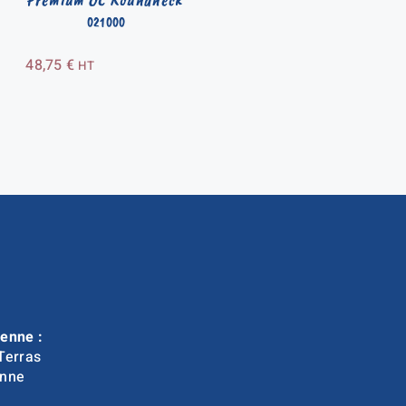
021000
48,75
€
HT
enne :
Terras
nne