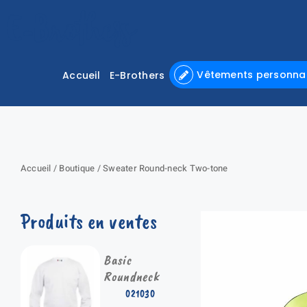
Passer
au
contenu
Vêtements personnal
Accueil
E-Brothers
Accueil
/
Boutique
/
Sweater Round-neck Two-tone
Produits en ventes
Basic
Roundneck
021030