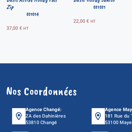
Zip
021021
021014
22,00
€
HT
37,00
€
HT
Nos Coordonnées
Agence Changé:
Agence May
ZA des Dahinières
181 Rue du 
53810 Changé
53100 Maye