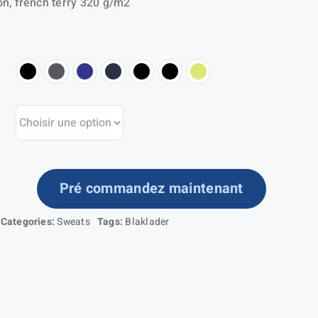
n, french terry 320 g/m2
Pré commandez maintenant
ntité
Categories:
Sweats
Tags:
Blaklader
eater
und-
ck
o-
ne