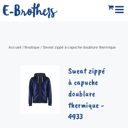
Passer
au
contenu
Accueil
/
Boutique
/
Sweat zippé à capuche doublure thermique
Sweat zippé
à capuche
doublure
thermique
-
4933