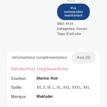
de
Pré
commandez
Sweat
maintenant
zippé
SKU:
4933
à
Categories:
Sweats
capuche
Tags:
Blaklader
doublure
thermique
Informations complémentaires
Avis (0)
Informations complémentaires
Marine
,
Noir
Couleur
XS, S, M, L, XL, XXL, XXXL, 4XL
Taille
Blaklader
Marque