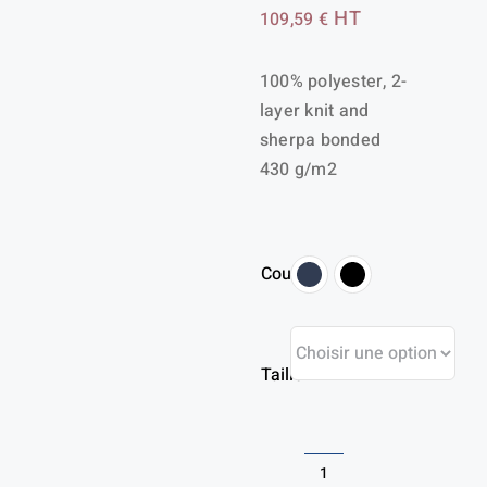
HT
109,59
€
100% polyester, 2-
layer knit and
sherpa bonded
430 g/m2
Couleur
Taille
quantité