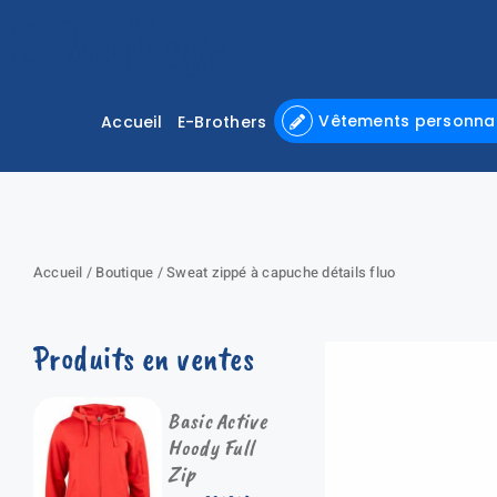
Passer
au
contenu
Vêtements personnal
Accueil
E-Brothers
Accueil
/
Boutique
/
Sweat zippé à capuche détails fluo
Produits en ventes
Basic Active
Hoody Full
Zip