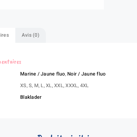
ca
dét
flu
ires
Avis (0)
mentaires
Marine / Jaune fluo
,
Noir / Jaune fluo
XS, S, M, L, XL, XXL, XXXL, 4XL
Blaklader