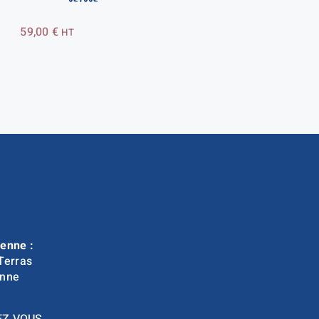
59,00
€
HT
enne :
Terras
nne
EZ VOUS