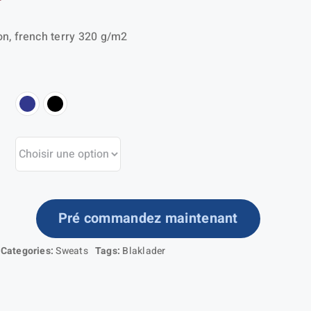
n, french terry 320 g/m2
Pré commandez maintenant
ntité
Categories:
Sweats
Tags:
Blaklader
eat
ppé