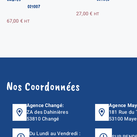
021007
27,00
€
HT
67,00
€
HT
Nos Coordonnées
Agence Changé:
Agence May
ZA des Dahinières
181 Rue du 
53810 Changé
53100 Maye
Du Lundi au Vendredi :
SUR REND