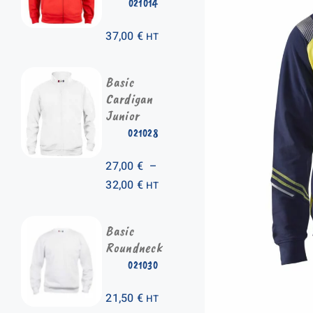
021014
37,00
€
HT
Basic
Cardigan
Junior
021028
27,00
€
–
Plage
32,00
€
HT
de
prix :
Basic
27,00 €
Roundneck
à
021030
32,00 €
21,50
€
HT