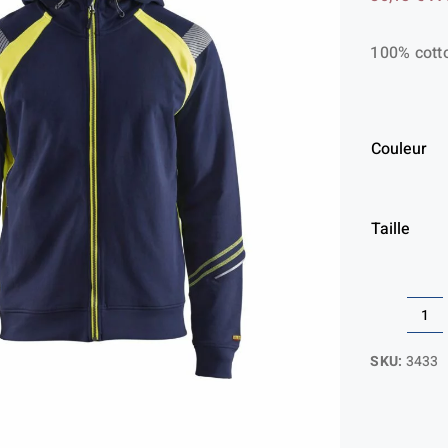
100% cotto
Couleur
Taille
qua
de
SKU:
3433
Sw
zi
à