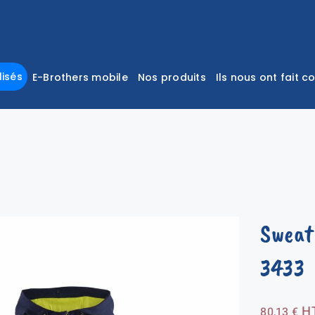
isés
E-Brothers mobile
Nos produits
Ils nous ont fait c
Sweat
3433
H
80,13
€