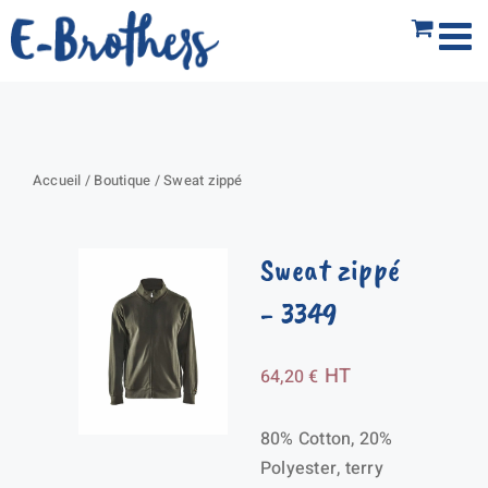
Passer
au
contenu
Accueil
/
Boutique
/
Sweat zippé
Sweat zippé
- 3349
HT
64,20
€
80% Cotton, 20%
Polyester, terry