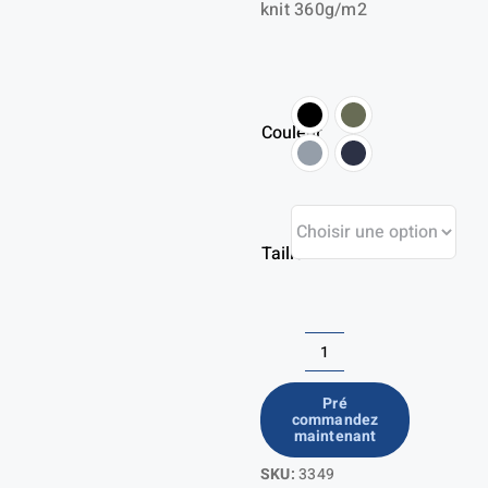
knit 360g/m2
Couleur
Taille
quantité
de
Pré
commandez
Sweat
maintenant
zippé
SKU:
3349