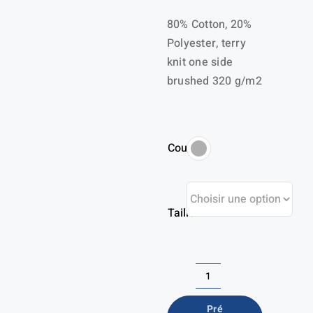
80% Cotton, 20%
Polyester, terry
knit one side
brushed 320 g/m2
Couleur
Taille
quantité
de
Pré