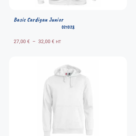
Basic Cardigan Junior
021028
Plage
27,00
€
–
32,00
€
HT
de
prix :
27,00 €
à
32,00 €