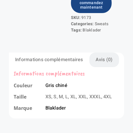
commandez
Sweat
maintenant
-
SKU:
9173
édition
Categories:
Sweats
limitée
Tags:
Blaklader
Informations complémentaires
Avis (0)
Informations complémentaires
Gris chiné
Couleur
XS, S, M, L, XL, XXL, XXXL, 4XL
Taille
Blaklader
Marque