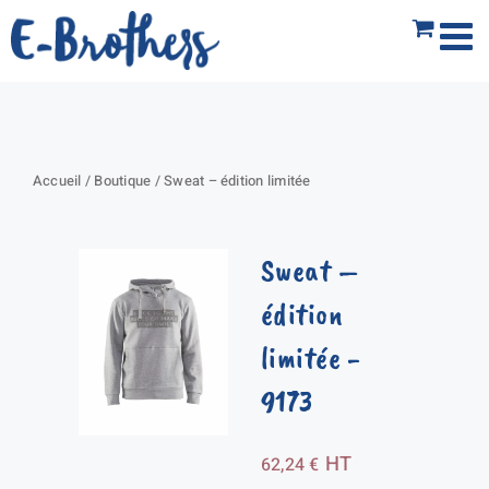
Passer
au
contenu
Accueil
/
Boutique
/
Sweat – édition limitée
Sweat –
édition
limitée
-
9173
HT
62,24
€