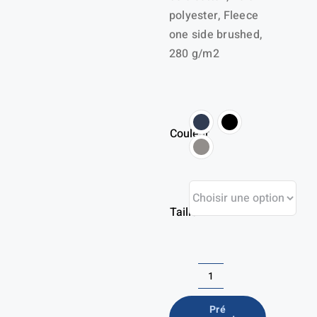
polyester, Fleece
one side brushed,
280 g/m2
Couleur
Taille
quantité
de
Pré