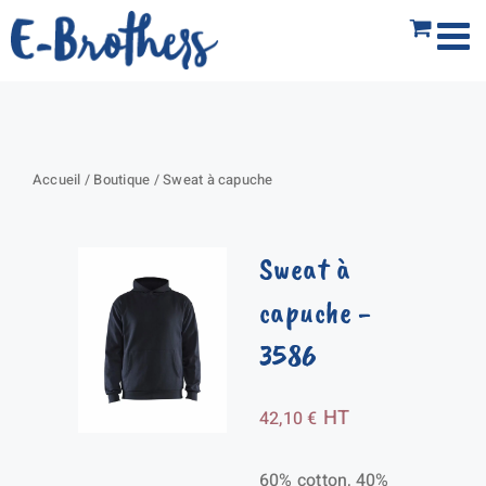
Passer
au
contenu
Accueil
/
Boutique
/
Sweat à capuche
Sweat à
capuche
-
3586
HT
42,10
€
60% cotton, 40%