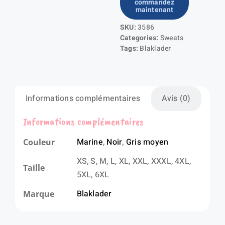
commandez
Sweat
maintenant
à
SKU:
3586
capuche
Categories:
Sweats
Tags:
Blaklader
Informations complémentaires
Avis (0)
Informations complémentaires
Marine
,
Noir
,
Gris moyen
Couleur
XS, S, M, L, XL, XXL, XXXL, 4XL,
Taille
5XL, 6XL
Blaklader
Marque