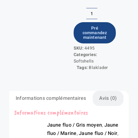
quantité
de
Pré
commandez
Parka
maintenant
hiver
SKU:
4495
haute-
Categories:
visibilité
Softshells
Tags:
Blaklader
Informations complémentaires
Avis (0)
Informations complémentaires
Jaune fluo / Gris moyen
,
Jaune
fluo / Marine
,
Jaune fluo / Noir
,