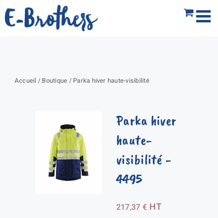
Passer
au
contenu
Accueil
/
Boutique
/
Parka hiver haute-visibilité
Parka hiver
haute-
visibilité
-
4495
HT
217,37
€