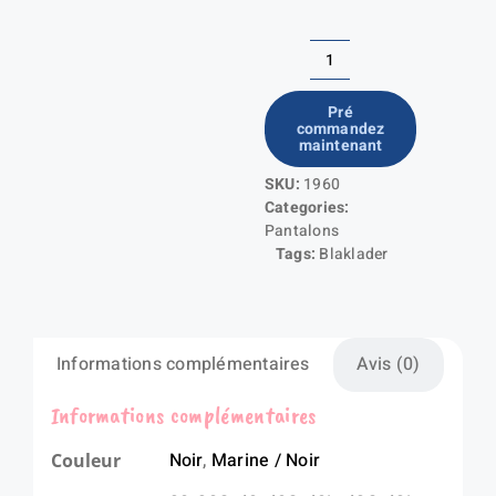
quantité
de
Pré
commandez
Pantalon
maintenant
X1900
SKU:
1960
artisan
Categories:
Cordura®
Pantalons
DENIM
Tags:
Blaklader
Informations complémentaires
Avis (0)
Informations complémentaires
Noir
,
Marine / Noir
Couleur