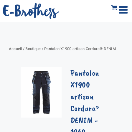
Passer
au
contenu
Accueil
/
Boutique
/
Pantalon X1900 artisan Cordura® DENIM
Pantalon
X1900
artisan
Cordura®
DENIM
-
1960