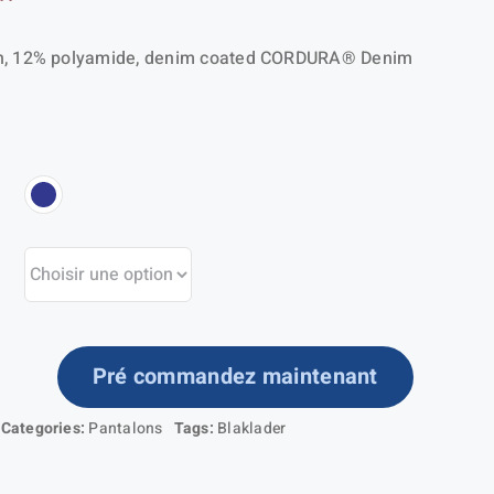
n, 12% polyamide, denim coated CORDURA® Denim
Pré commandez maintenant
ntité
Categories:
Pantalons
Tags:
Blaklader
ntalon
500