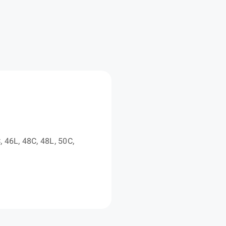
rdura®
NIM
, 46L, 48C, 48L, 50C,