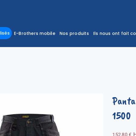
isés
E-Brothers mobile
Nos produits
Ils nous ont fait c
Panta
1500
152,80
€