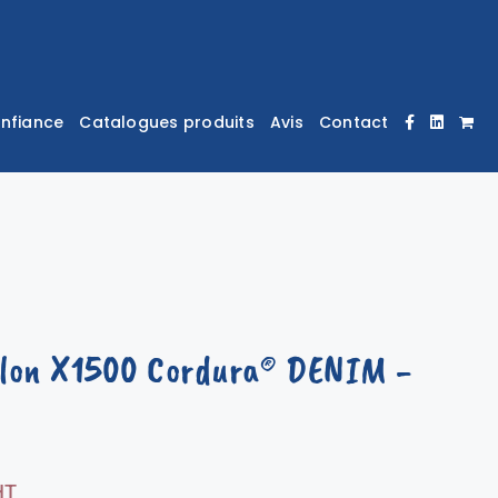
onfiance
Catalogues produits
Avis
Contact
lon X1500 Cordura® DENIM
-
HT