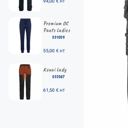
94,00
€
HT
Premium OC
Pants Ladies
021009
55,00
€
HT
Kenai Lady
022047
61,50
€
HT