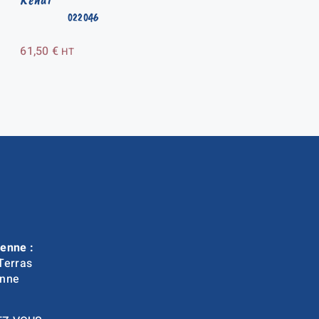
022046
61,50
€
HT
enne :
Terras
nne