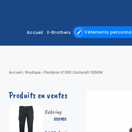
Passer
au
contenu
Vêtements personnal
Accueil
E-Brothers
Accueil
/
Boutique
/
Pantalon X1500 Cordura® DENIM
Produits en ventes
Sebring
020902