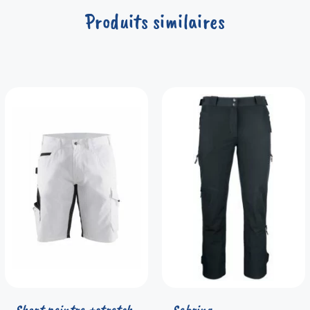
Produits similaires
Short peintre +stretch
Sebring