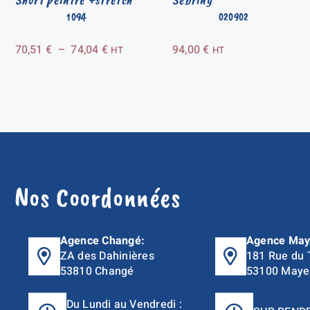
1094
020902
Plage
70,51
€
–
74,04
€
94,00
€
HT
HT
de
prix :
70,51 €
à
74,04 €
Nos Coordonnées
Agence Changé:
Agence May
ZA des Dahinières
181 Rue du 
53810 Changé
53100 Maye
Du Lundi au Vendredi :