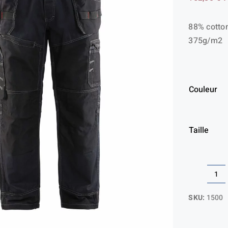
88% cotto
375g/m2
Couleur
Taille
qua
de
SKU:
1500
Pa
X1