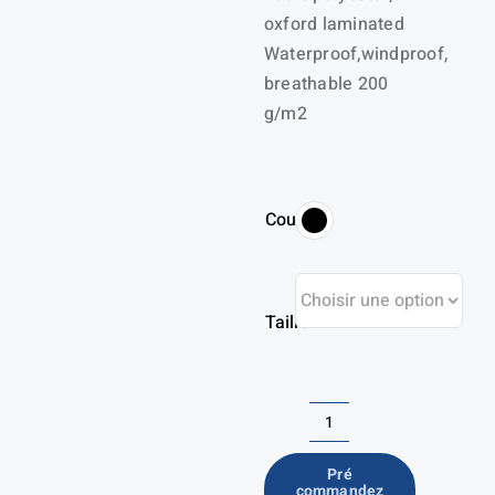
oxford laminated
Waterproof,windproof,
breathable 200
g/m2
Couleur
Taille
quantité
de
Pré
commandez
Pantalon