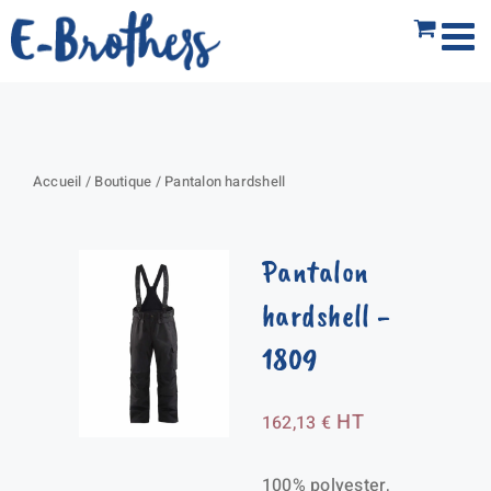
Passer
au
contenu
Accueil
/
Boutique
/
Pantalon hardshell
Pantalon
hardshell
-
1809
HT
162,13
€
100% polyester,