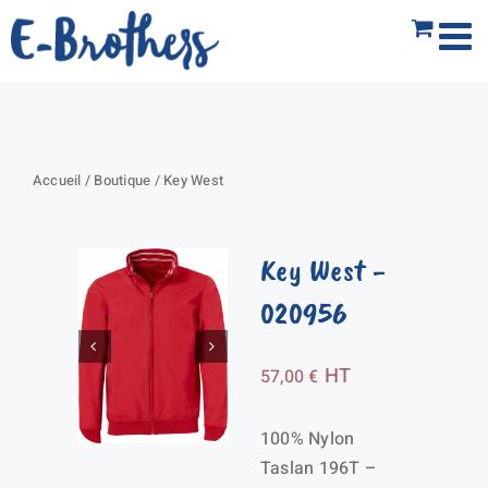
Passer
au
contenu
Accueil
/
Boutique
/
Key West
Key West
-
020956
HT
57,00
€
100% Nylon
Taslan 196T –