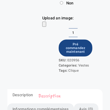
Non
Upload an image:
quantité
de
Pré
commandez
Key
maintenant
West
SKU:
020956
Categories:
Vestes
Tags:
Clique
Description
Description
Informations complémentaires
Avis (0)