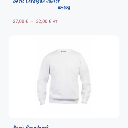
Basic Cardigan Junior
021028
Plage
27,00
€
–
32,00
€
HT
de
prix :
27,00 €
à
32,00 €
Basic Roundneck