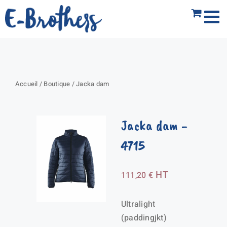
Passer
au
contenu
Accueil
/
Boutique
/
Jacka dam
Jacka dam
-
4715
HT
111,20
€
Ultralight
(paddingjkt)