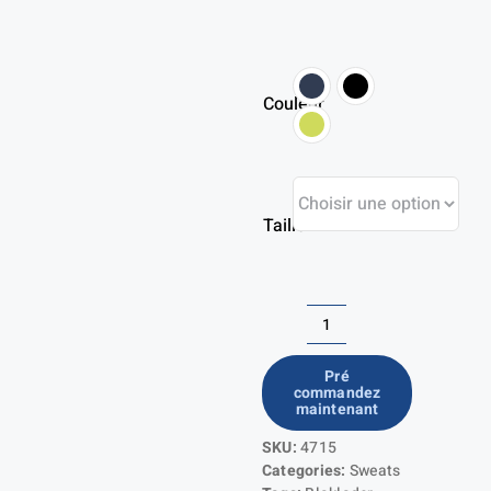
Couleur
Taille
quantité
de
Pré
commandez
Jacka
maintenant
dam
SKU:
4715
Categories:
Sweats