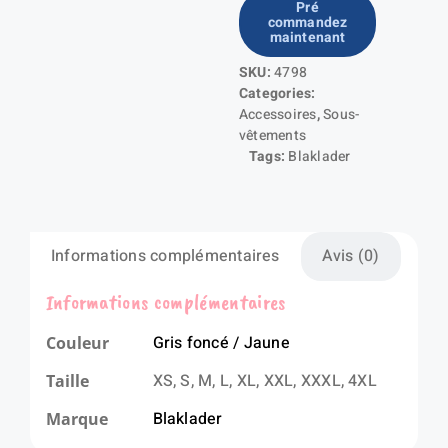
Pré
commandez
Haut
maintenant
de
SKU:
4798
sous-
Categories:
vêtements
Accessoires
,
Sous-
XLIGHT
vêtements
Tags:
Blaklader
Informations complémentaires
Avis (0)
Informations complémentaires
Gris foncé / Jaune
Couleur
XS, S, M, L, XL, XXL, XXXL, 4XL
Taille
Blaklader
Marque