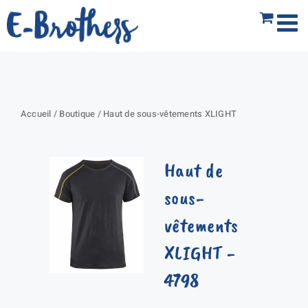
Passer
au
contenu
Accueil
/
Boutique
/
Haut de sous-vêtements XLIGHT
Haut de
sous-
vêtements
XLIGHT
-
4798