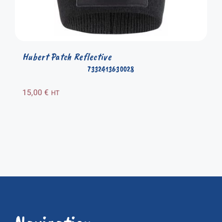
Hubert Patch Reflective
7332413630028
15,00
€
HT