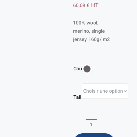
HT
60,09
€
100% wool,
merino, single
jersey 160g/ m2
Couleur
Taille
quantité
de