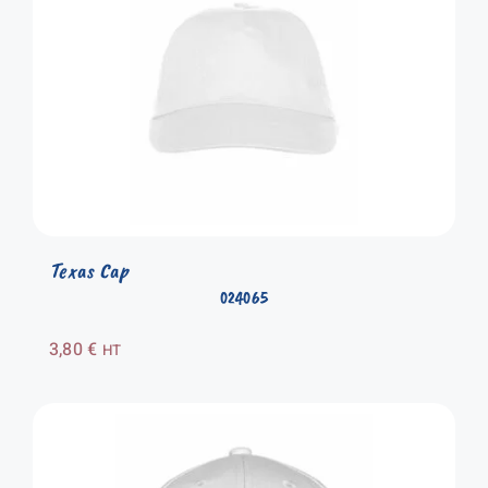
Texas Cap
024065
3,80
€
HT