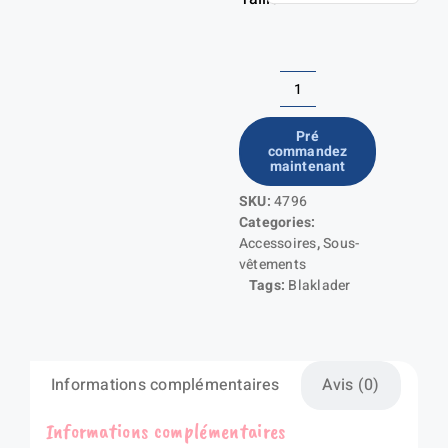
quantité
de
Pré
commandez
Haut
maintenant
de
SKU:
4796
sous-
Categories:
vêtements
Accessoires
,
Sous-
retardant
vêtements
Tags:
Blaklader
flamme
inhérent
col
zippé
Informations complémentaires
Avis (0)
Informations complémentaires