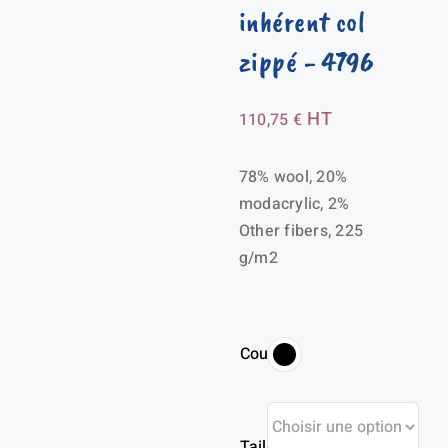
inhérent col
zippé
- 4796
HT
110,75
€
78% wool, 20%
modacrylic, 2%
Other fibers, 225
g/m2
Couleur
Taille