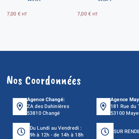
7,00
€
7,00
€
HT
HT
Nos Coordonnées
Agence Changé:
Agence May
ZA des Dahinières
181 Rue du 
53810 Changé
53100 Maye
Du Lundi au Vendredi :
SUR REND
9h à 12h - de 14h à 18h