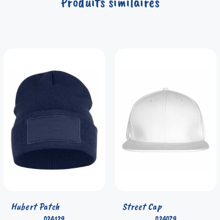
Produits similaires
Hubert Patch
Street Cap
024129
024079