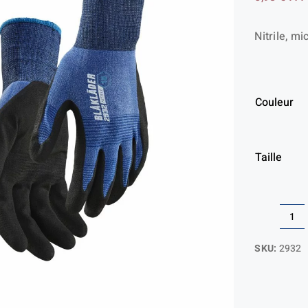
Nitrile, m
Couleur
Taille
qua
de
SKU:
2932
Ga
de
pro