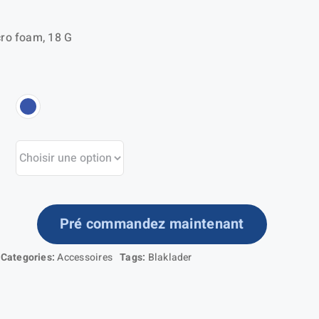
icro foam, 18 G
Pré commandez maintenant
ntité
Categories:
Accessoires
Tags:
Blaklader
nts
tection