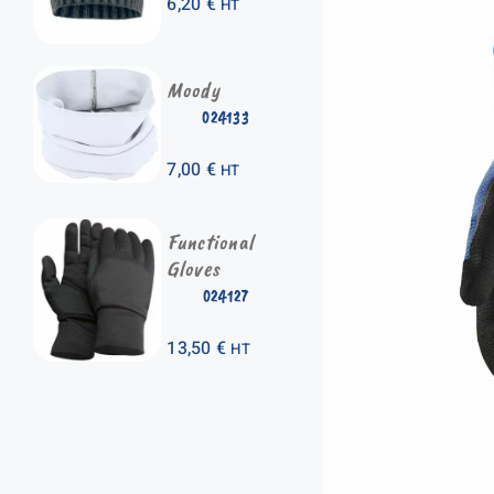
6,20
€
HT
Moody
024133
7,00
€
HT
Functional
Gloves
024127
13,50
€
HT