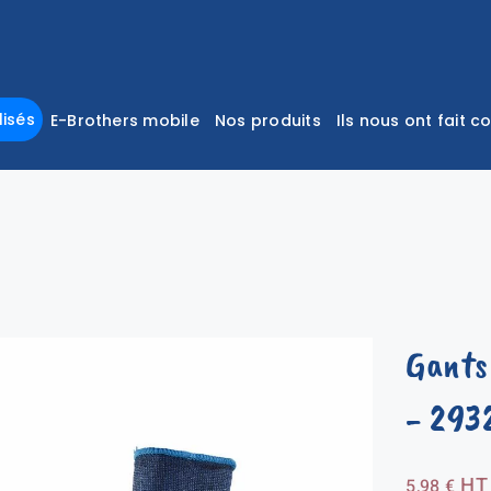
isés
E-Brothers mobile
Nos produits
Ils nous ont fait c
Gants 
- 293
HT
5,98
€