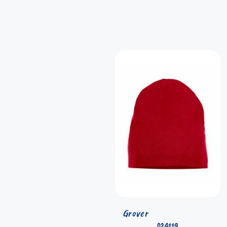
Grover
024119