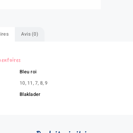
en
nit
tr
ires
Avis (0)
mentaires
Bleu roi
10, 11, 7, 8, 9
Blaklader