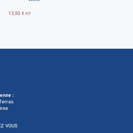
13,50
€
HT
enne :
Terras
nne
EZ VOUS