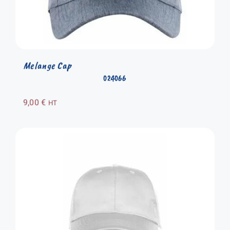
Melange Cap
024066
9,00
€
HT