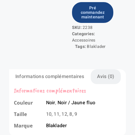
de
Pré
commandez
Gant
maintenant
de
SKU:
2238
travail
Categories:
hiver
Accessoires
thinsulate®
Tags:
Blaklader
Informations complémentaires
Avis (0)
Informations complémentaires
Noir
,
Noir / Jaune fluo
Couleur
10, 11, 12, 8, 9
Taille
Blaklader
Marque