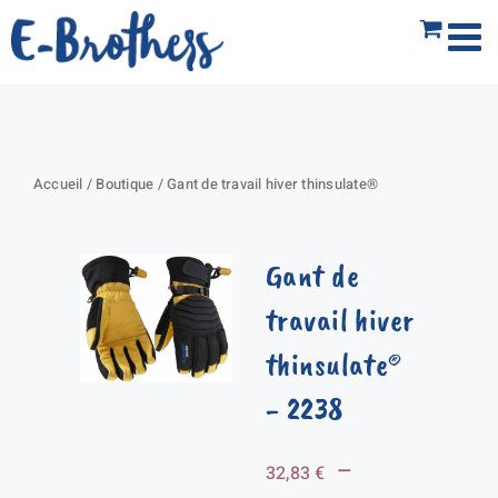
Passer
au
contenu
Accueil
/
Boutique
/
Gant de travail hiver thinsulate®
Gant de
travail hiver
thinsulate®
- 2238
–
32,83
€