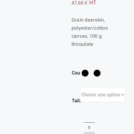
Plage
HT
47,60
€
de
Grain deerskin,
prix :
polyester/cotton
32,83 €
canvas, 100 g
à
thinsulate
47,60 €
Couleur
Taille
quantité