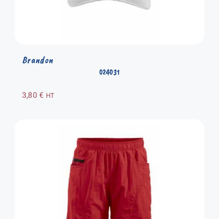
Brandon
024031
3,80
€
HT