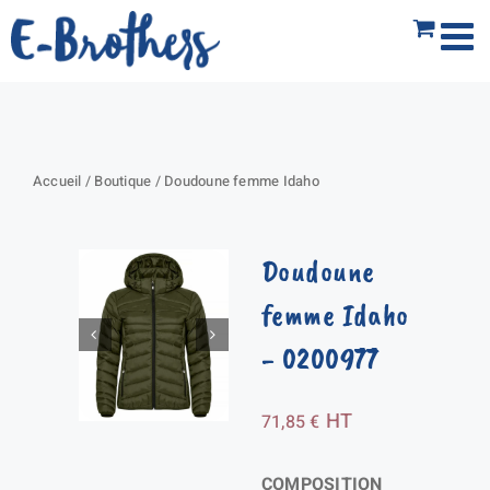
Passer
au
contenu
Accueil
/
Boutique
/
Doudoune femme Idaho
Doudoune
femme Idaho
- 0200977
HT
71,85
€
COMPOSITION