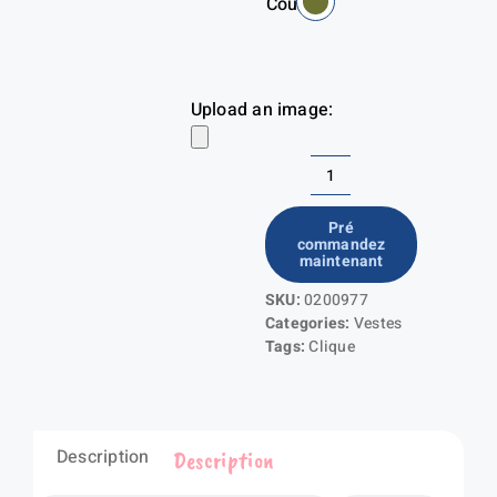
Couleur
Upload an image:
quantité
de
Pré
commandez
Doudoune
maintenant
femme
SKU:
0200977
Idaho
Categories:
Vestes
Tags:
Clique
Description
Description