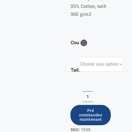
35% Cotton, twill
300 g/m2
Couleur
Taille
quantité
de
Pré
commandez
Craftsman
maintenant
trousers
SKU:
1555