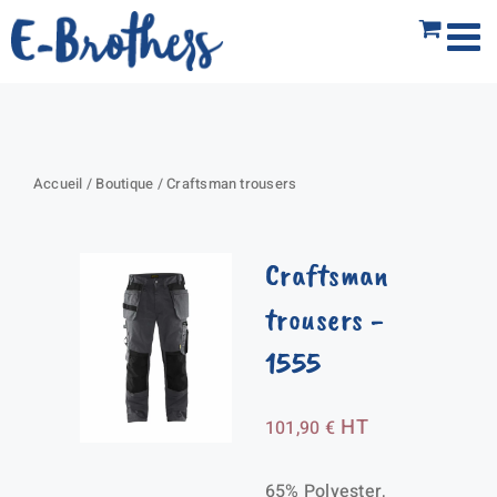
Passer
au
contenu
Accueil
/
Boutique
/
Craftsman trousers
Craftsman
trousers
-
1555
HT
101,90
€
65% Polyester,