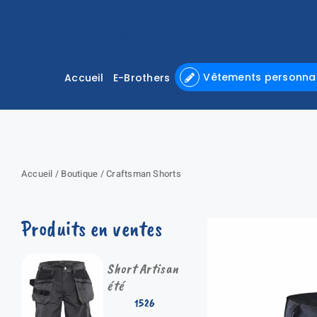
Passer
au
contenu
Vêtements personnal
Accueil
E-Brothers
Accueil
/
Boutique
/
Craftsman Shorts
Produits en ventes
Short Artisan
été
1526