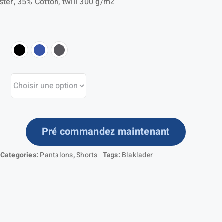
ter, 35% Cotton, twill 300 g/m2
Pré commandez maintenant
ntité
Categories:
Pantalons
,
Shorts
Tags:
Blaklader
aftsman
orts