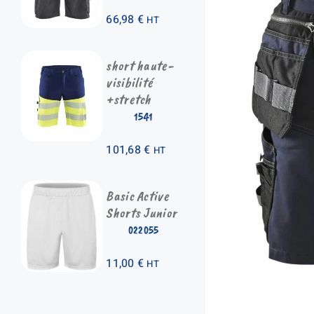
66,98
€
HT
short haute-
visibilité
+stretch
1541
101,68
€
HT
Basic Active
Shorts Junior
022055
11,00
€
HT