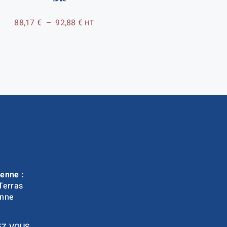
Plage
88,17
€
–
92,88
€
HT
de
prix :
88,17 €
à
92,88 €
enne :
Terras
nne
EZ VOUS