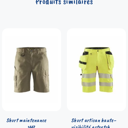
Produits similaires
Short maintenance
Short artisan haute-
visibilité +stretch
1447