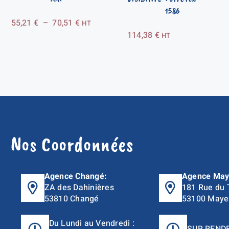
1586
Plage
55,21
€
–
70,51
€
HT
114,38
€
de
HT
prix :
55,21 €
à
70,51 €
Nos Coordonnées
Agence Changé:
Agence May
ZA des Dahinières
181 Rue du 
53810 Changé
53100 Maye
Du Lundi au Vendredi :
SUR REND