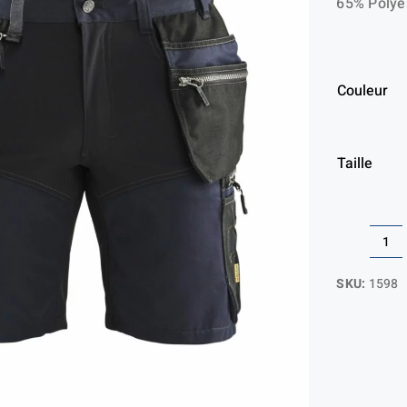
65% Polyes
Couleur
Taille
qua
de
SKU:
1598
Cr
Sh