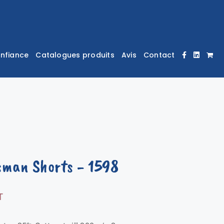
onfiance
Catalogues produits
Avis
Contact
sman Shorts
- 1598
T