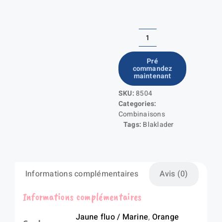
quantité
de
Pré
commandez
Combinaison
maintenant
hiver
SKU:
8504
sans
Categories:
manches
Combinaisons
haute
Tags:
Blaklader
visibilité
Informations complémentaires
Avis (0)
Informations complémentaires
Jaune fluo / Marine
,
Orange