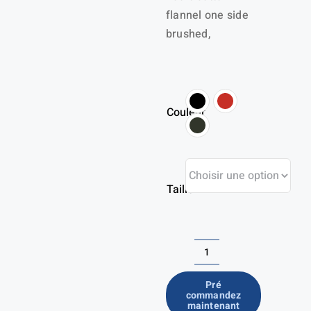
flannel one side
brushed,
Couleur
Taille
quantité
de
Pré
commandez
Chemise
maintenant