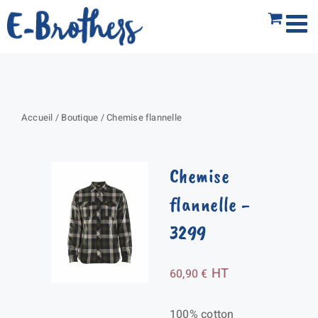
Passer
au
contenu
Accueil
/
Boutique
/
Chemise flannelle
Chemise
flannelle
-
3299
HT
60,90
€
100% cotton