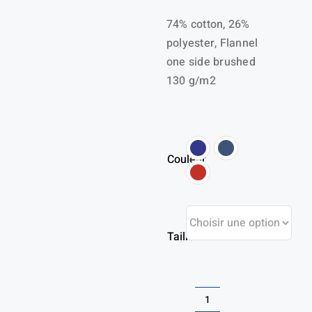
74% cotton, 26%
polyester, Flannel
one side brushed
130 g/m2
Couleur
Taille
quantité