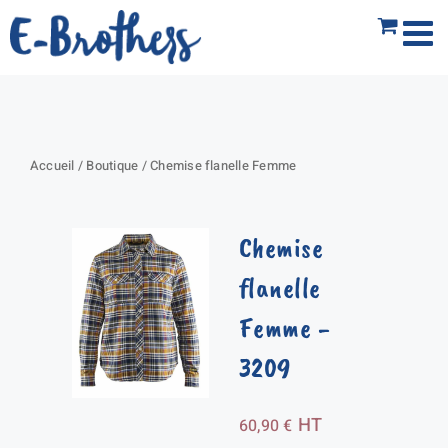
Passer
au
contenu
Accueil
/
Boutique
/
Chemise flanelle Femme
Chemise
flanelle
Femme
-
3209
HT
60,90
€