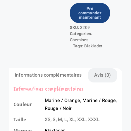
de
Pré
commandez
Chemise
maintenant
flanelle
SKU:
3209
Femme
Categories:
Chemises
Tags:
Blaklader
Informations complémentaires
Avis (0)
Informations complémentaires
Marine / Orange
,
Marine / Rouge
,
Couleur
Rouge / Noir
XS, S, M, L, XL, XXL, XXXL
Taille
Blaklader
Marque