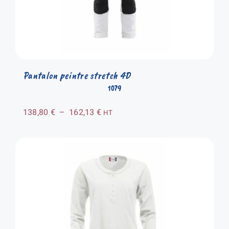
Pantalon peintre stretch 4D
1079
Plage
138,80
€
–
162,13
€
HT
de
prix :
138,80 €
à
162,13 €