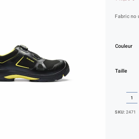
Fabric no 
Couleur
Taille
qua
de
SKU:
2471
Ch
de
séc