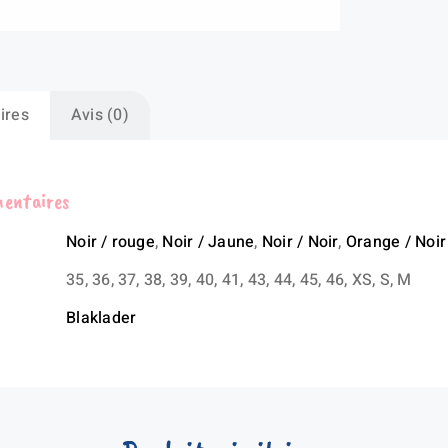
ba
GE
ires
Avis (0)
mentaires
Noir / rouge
,
Noir / Jaune
,
Noir / Noir
,
Orange / Noir
35, 36, 37, 38, 39, 40, 41, 43, 44, 45, 46, XS, S, M
Blaklader