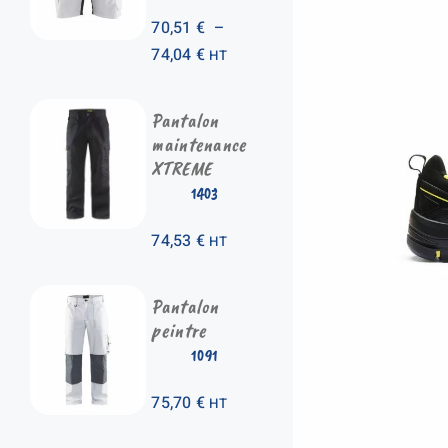
70,51
€
–
Plage
74,04
€
HT
de
prix :
Pantalon
70,51 €
maintenance
à
XTREME
74,04 €
1403
74,53
€
HT
Pantalon
peintre
1091
75,70
€
HT