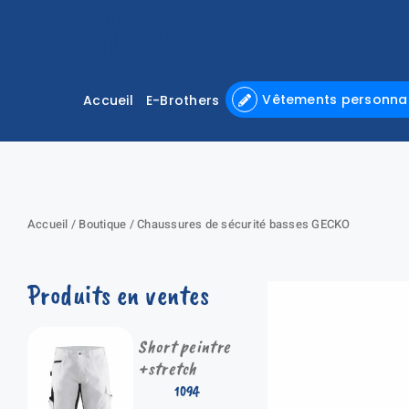
Passer
au
contenu
Vêtements personnal
Accueil
E-Brothers
Accueil
/
Boutique
/
Chaussures de sécurité basses GECKO
Produits en ventes
Short peintre
+stretch
1094