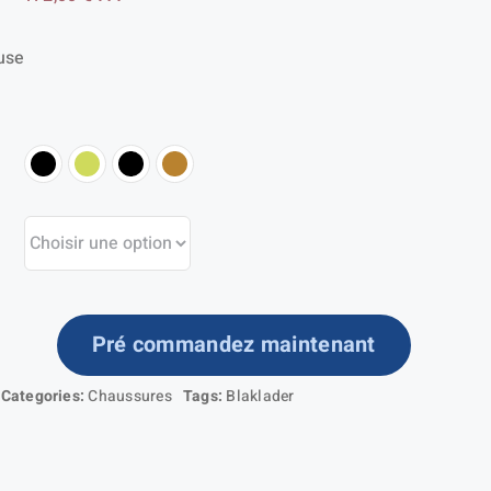
de
use
prix :
149,00 €
à
172,00 €
Pré commandez maintenant
ntité
Categories:
Chaussures
Tags:
Blaklader
aussures
urité