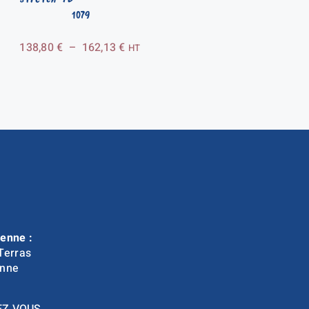
1079
Plage
138,80
€
–
162,13
€
HT
de
prix :
138,80 €
à
162,13 €
enne :
Terras
nne
EZ VOUS