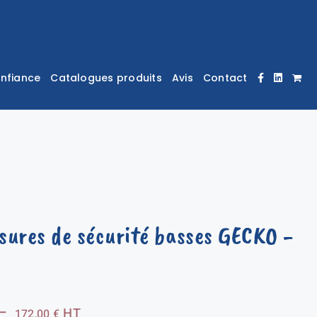
onfiance
Catalogues produits
Avis
Contact
sures de sécurité basses GECKO
-
Plage
–
HT
172,00
€