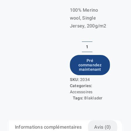
100% Merino
wool, Single
Jersey, 200g/m2
quantité
de
Pré
commandez
Cache-
maintenant
cou
SKU:
2034
100%
Categories:
Mérinos
Accessoires
Tags:
Blaklader
Informations complémentaires
Avis (0)