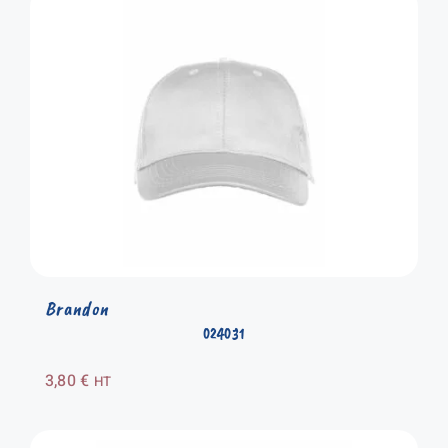
Brandon
024031
3,80
€
HT