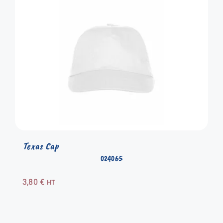
Texas Cap
024065
3,80
€
HT