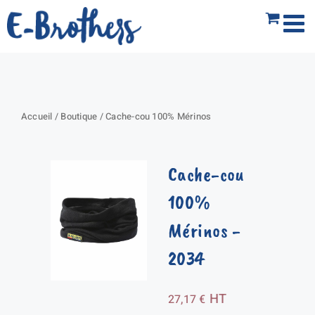
Passer
au
contenu
Accueil
/
Boutique
/
Cache-cou 100% Mérinos
Cache-cou
100%
Mérinos
-
2034
HT
27,17
€