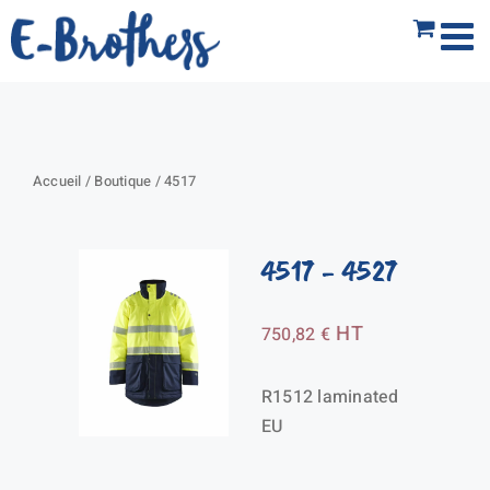
Passer
au
contenu
Accueil
/
Boutique
/
4517
4517
- 4527
HT
750,82
€
R1512 laminated
EU