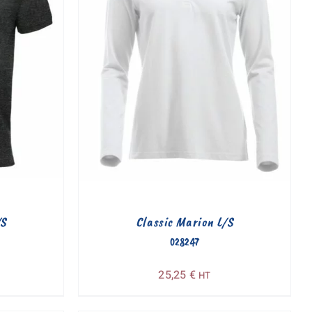
/S
Classic Marion L/S
028247
25,25
€
HT