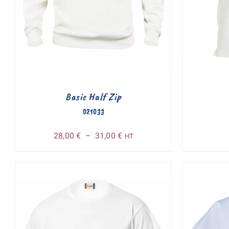
Basic Half Zip
021033
Plage
28,00
€
–
31,00
€
HT
de
prix :
28,00 €
à
31,00 €