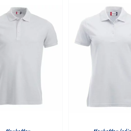
6,00 €
à
6,90 €
Manhattan
Manhattan ladie