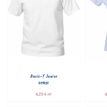
Basic-T Junior
029032
6,25
€
HT