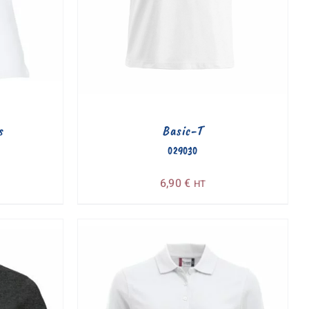
s
Basic-T
029030
6,90
€
HT