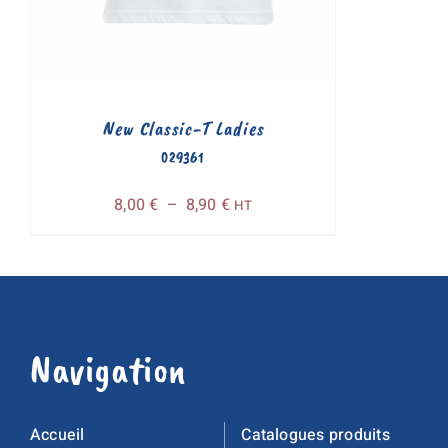
New Classic-T Ladies
029361
Plage
8,00
€
–
8,90
€
HT
de
prix :
8,00 €
à
8,90 €
Navigation
Accueil
Catalogues produits