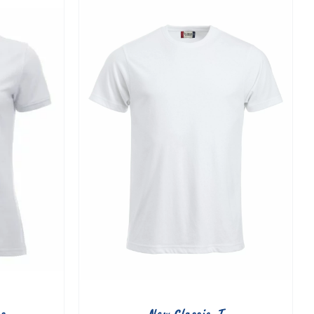
s
New Classic-T