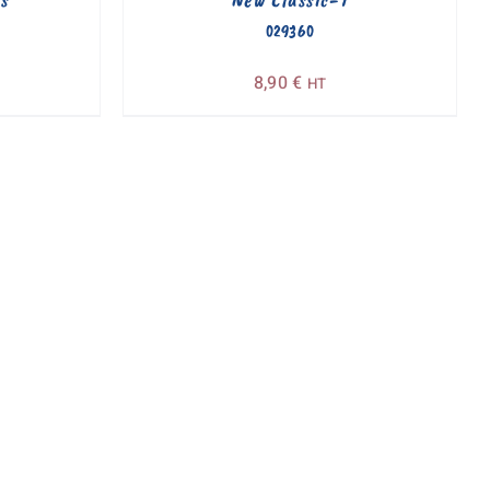
029360
8,90
€
HT