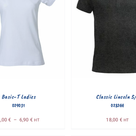
Basic-T Ladies
Classic Lincoln S
029031
028244
Plage
6,00
€
–
6,90
€
18,00
€
HT
HT
de
prix :