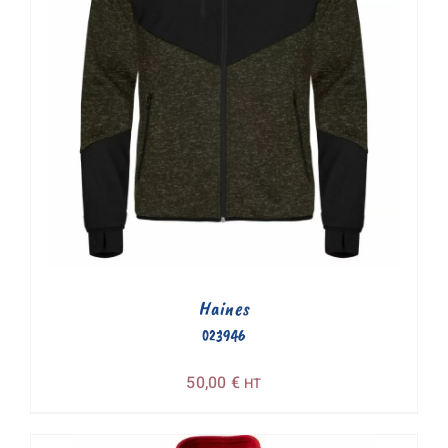
Haines
023946
50,00
€
HT