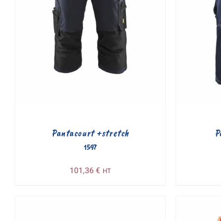
Pantacourt +stretch
P
1597
101,36
€
HT