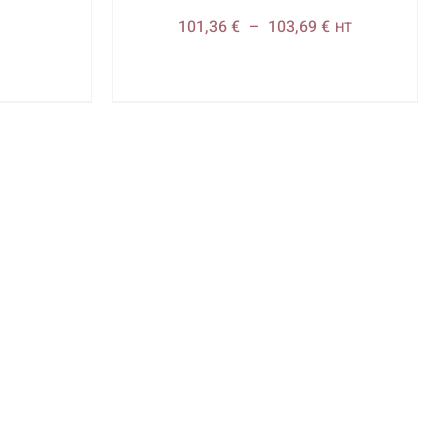
Plage
101,36
€
–
103,69
€
HT
de
prix :
101,36 €
à
103,69 €